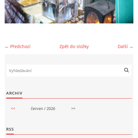
GDPR
← Předchozí
Zpět do složky
Další →
© 2026 eStránky.cz
|
RSS
ARCHIV
<<
červen / 2026
>>
RSS