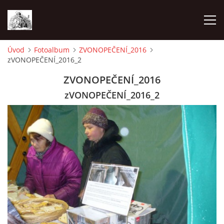
Úvod
Fotoalbum
ZVONOPEČENÍ_2016
zVONOPEČENÍ_2016_2
ÚVOD
ZVONOPEČENÍ_2016
OHLÁŠKY
zVONOPEČENÍ_2016_2
PRAVIDELNÉ AKCE
KONTAKT
KOSTELY CHODOVSKÉ FARNOSTI
FOTOALBUM