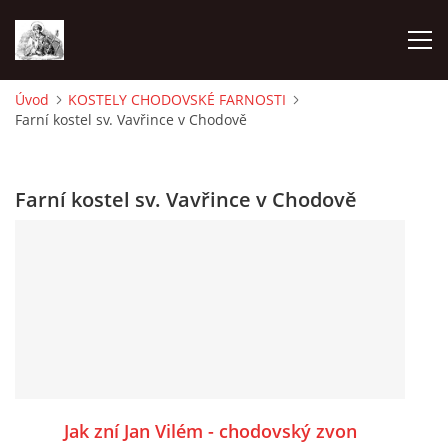
Úvod
KOSTELY CHODOVSKÉ FARNOSTI
Farní kostel sv. Vavřince v Chodově
ÚVOD
OHLÁŠKY
Farní kostel sv. Vavřince v Chodově
PRAVIDELNÉ AKCE
KONTAKT
KOSTELY CHODOVSKÉ FARNOSTI
FOTOALBUM
Jak zní Jan Vilém - chodovský zvon