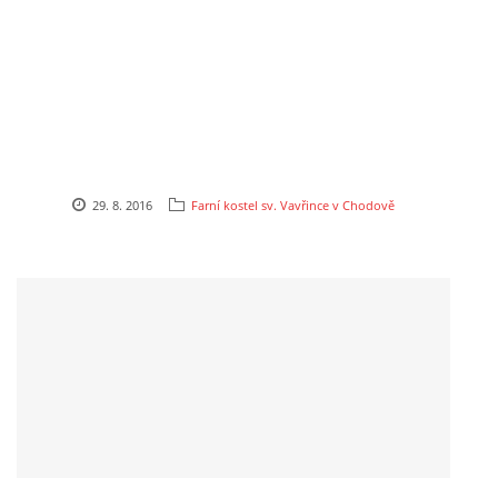
GDPR
© 2026 eStránky.cz
|
RSS
29. 8. 2016
Farní kostel sv. Vavřince v Chodově