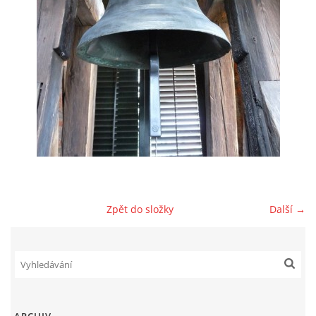
GDPR
© 2026 eStránky.cz
|
RSS
Zpět do složky
Další →