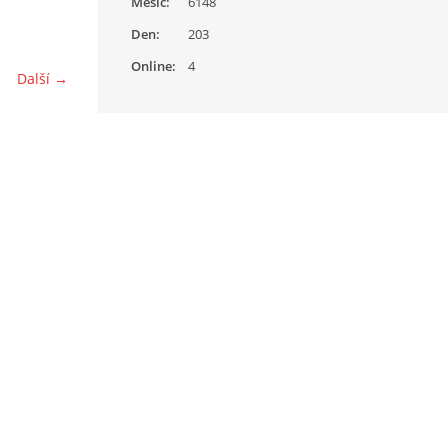
Měsíc:
6148
Den:
203
Online:
4
Další →