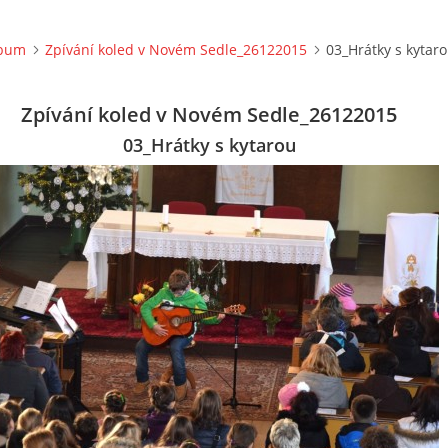
lbum
Zpívání koled v Novém Sedle_26122015
03_Hrátky s kytar
Zpívání koled v Novém Sedle_26122015
03_Hrátky s kytarou