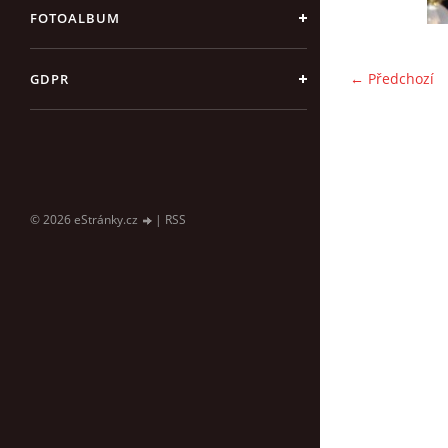
FOTOALBUM
← Předchozí
GDPR
© 2026 eStránky.cz
|
RSS