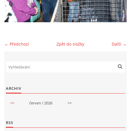
GDPR
← Předchozí
Zpět do složky
Další →
© 2026 eStránky.cz
|
RSS
ARCHIV
<<
červen / 2026
>>
RSS