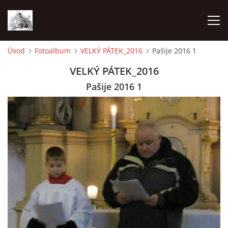
Úvod
Fotoalbum
VELKÝ PÁTEK_2016
Pašije 2016 1
ÚVOD
VELKÝ PÁTEK_2016
Pašije 2016 1
OHLÁŠKY
PRAVIDELNÉ AKCE
KONTAKT
KOSTELY CHODOVSKÉ FARNOSTI
FOTOALBUM