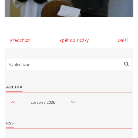
GDPR
← Předchozí
Zpět do složky
Další →
© 2026 eStránky.cz
|
RSS
ARCHIV
<<
červen / 2026
>>
RSS