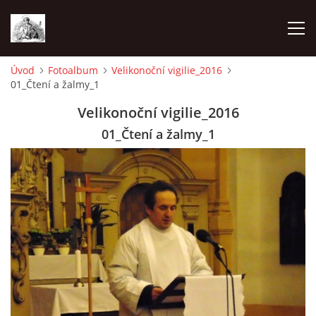
Úvod
Fotoalbum
Velikonoční vigilie_2016
01_Čtení a žalmy_1
ÚVOD
Velikonoční vigilie_2016
OHLÁŠKY
01_Čtení a žalmy_1
PRAVIDELNÉ AKCE
KONTAKT
KOSTELY CHODOVSKÉ FARNOSTI
FOTOALBUM