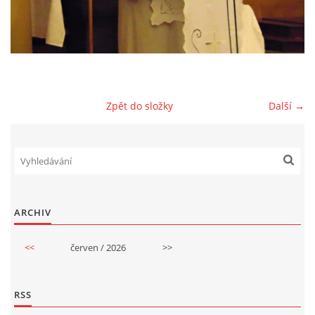
GDPR
Zpět do složky
Další →
© 2026 eStránky.cz
|
RSS
ARCHIV
<<
červen / 2026
>>
RSS