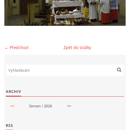
GDPR
← Předchozí
Zpět do složky
© 2026 eStránky.cz
|
RSS
ARCHIV
<<
červen / 2026
>>
RSS