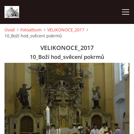
Úvod
Fotoalbum
VELIKONOCE_2017
10_Boží hod_svěcení pokrmů
ÚVOD
VELIKONOCE_2017
OHLÁŠKY
10_Boží hod_svěcení pokrmů
PRAVIDELNÉ AKCE
KONTAKT
KOSTELY CHODOVSKÉ FARNOSTI
FOTOALBUM