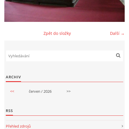
GDPR
Zpět do složky
Další →
© 2026 eStránky.cz
|
RSS
ARCHIV
<<
červen / 2026
>>
RSS
Přehled zdrojů