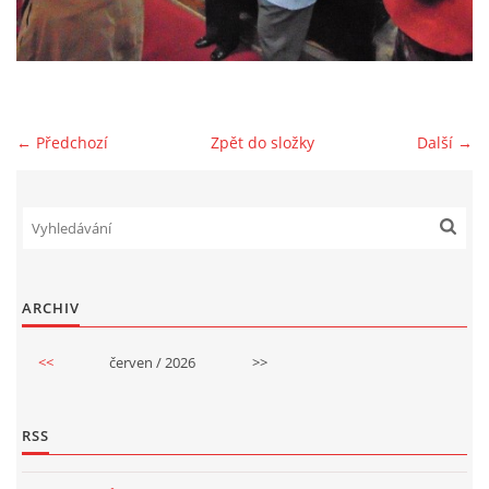
GDPR
← Předchozí
Zpět do složky
Další →
© 2026 eStránky.cz
|
RSS
ARCHIV
<<
červen / 2026
>>
RSS