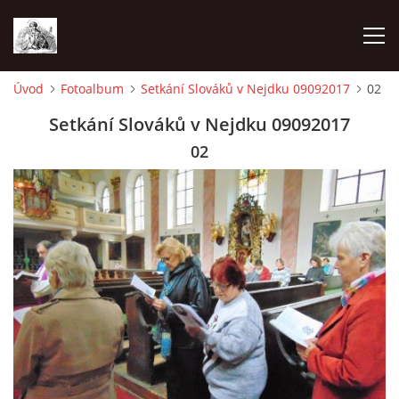
Úvod
Fotoalbum
Setkání Slováků v Nejdku 09092017
02
ÚVOD
Setkání Slováků v Nejdku 09092017
02
OHLÁŠKY
PRAVIDELNÉ AKCE
KONTAKT
KOSTELY CHODOVSKÉ FARNOSTI
FOTOALBUM