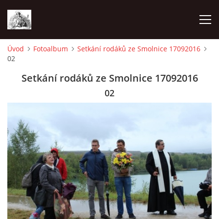
Úvod
Fotoalbum
Setkání rodáků ze Smolnice 17092016
02
ÚVOD
Setkání rodáků ze Smolnice 17092016
OHLÁŠKY
02
PRAVIDELNÉ AKCE
KONTAKT
KOSTELY CHODOVSKÉ FARNOSTI
FOTOALBUM