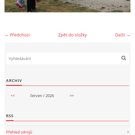
GDPR
← Předchozí
Zpět do složky
Další →
© 2026 eStránky.cz
|
RSS
ARCHIV
<<
červen / 2026
>>
RSS
Přehled zdrojů