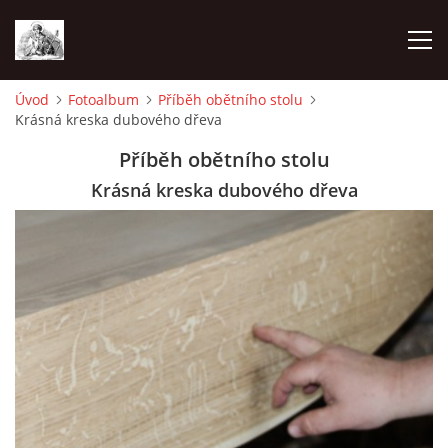
Úvod
Fotoalbum
Příběh obětního stolu
Krásná kreska dubového dřeva
ÚVOD
Příběh obětního stolu
OHLÁŠKY
Krásná kreska dubového dřeva
PRAVIDELNÉ AKCE
KONTAKT
KOSTELY CHODOVSKÉ FARNOSTI
FOTOALBUM