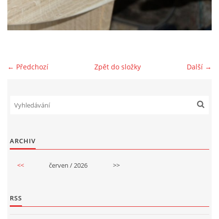
GDPR
← Předchozí
Zpět do složky
Další →
© 2026 eStránky.cz
|
RSS
ARCHIV
<<
červen / 2026
>>
RSS