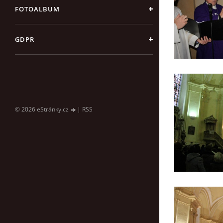
FOTOALBUM
GDPR
© 2026 eStránky.cz
|
RSS