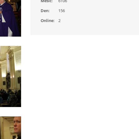
Měsíc:
6106
Den:
156
Online:
2