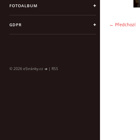
FOTOALBUM
← Předchozí
GDPR
© 2026 eStránky.cz
|
RSS