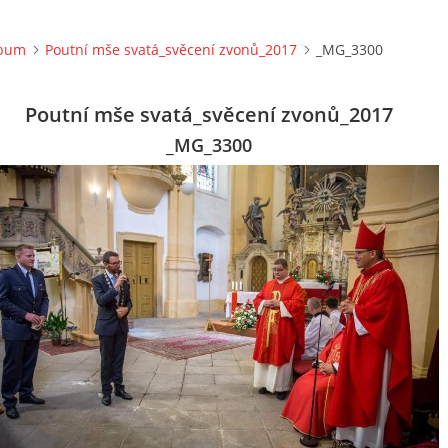
lbum
Poutní mše svatá_svěcení zvonů_2017
_MG_3300
Poutní mše svatá_svěcení zvonů_2017
_MG_3300