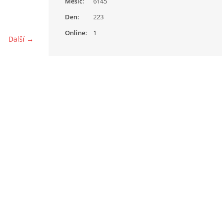
Měsíc:
6145
Den:
223
Online:
1
Další →