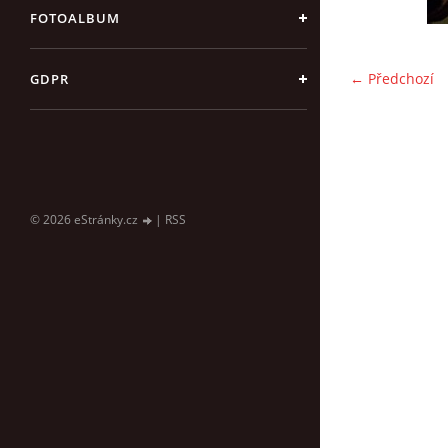
FOTOALBUM
← Předchozí
GDPR
© 2026 eStránky.cz
|
RSS