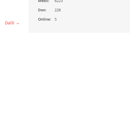
Měsíc:
6223
Den:
228
Online:
5
Další →