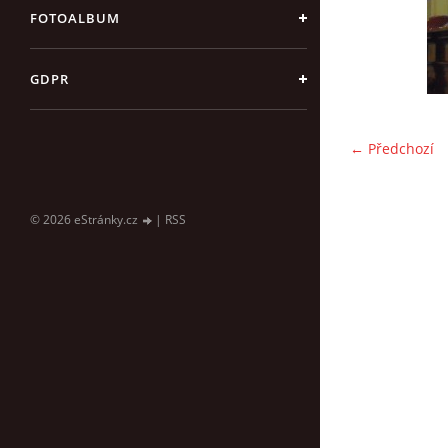
FOTOALBUM
GDPR
← Předchozí
© 2026 eStránky.cz
|
RSS