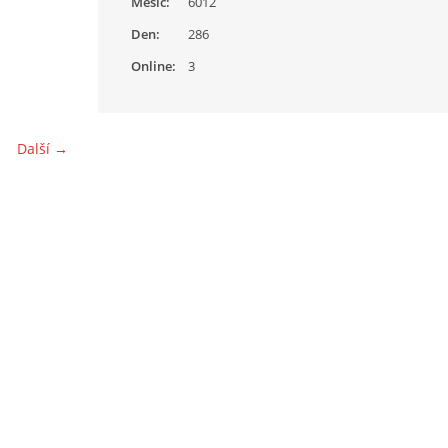
Měsíc:
6012
Den:
286
Online:
3
Další →