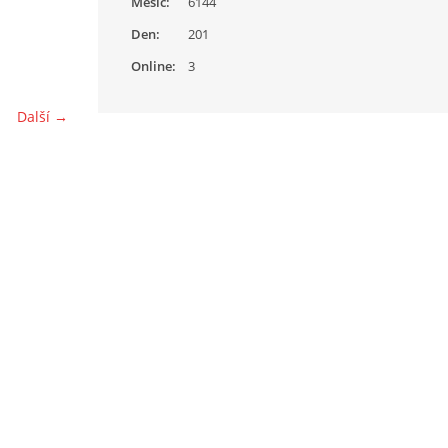
Měsíc:
6144
Den:
201
Online:
3
Další →