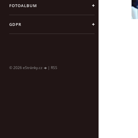
FOTOALBUM
GDPR
© 2026 eStránky.cz
|
RSS