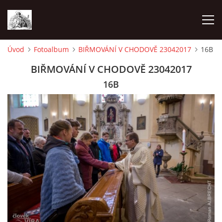
Úvod
Fotoalbum
BIŘMOVÁNÍ V CHODOVĚ 23042017
16B
ÚVOD
BIŘMOVÁNÍ V CHODOVĚ 23042017
16B
OHLÁŠKY
PRAVIDELNÉ AKCE
KONTAKT
KOSTELY CHODOVSKÉ FARNOSTI
FOTOALBUM