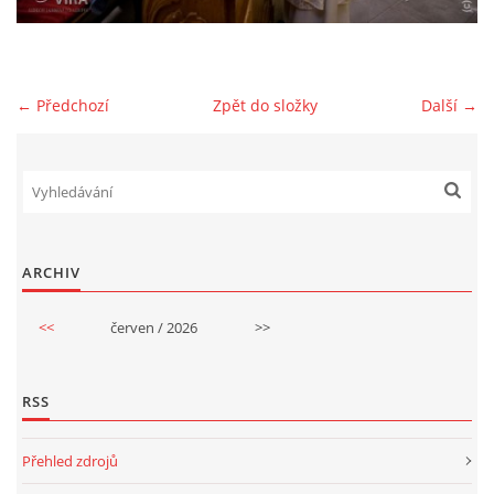
GDPR
← Předchozí
Zpět do složky
Další →
© 2026 eStránky.cz
|
RSS
ARCHIV
<<
červen / 2026
>>
RSS
Přehled zdrojů