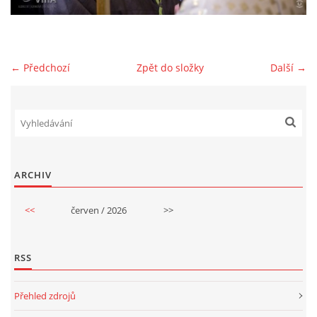
GDPR
← Předchozí
Zpět do složky
Další →
© 2026 eStránky.cz
|
RSS
ARCHIV
<<
červen / 2026
>>
RSS
Přehled zdrojů