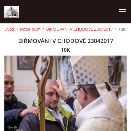
Úvod
Fotoalbum
BIŘMOVÁNÍ V CHODOVĚ 23042017
10K
ÚVOD
BIŘMOVÁNÍ V CHODOVĚ 23042017
10K
OHLÁŠKY
PRAVIDELNÉ AKCE
KONTAKT
KOSTELY CHODOVSKÉ FARNOSTI
FOTOALBUM