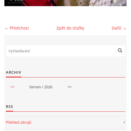
GDPR
← Předchozí
Zpět do složky
Další →
© 2026 eStránky.cz
|
RSS
ARCHIV
<<
červen / 2026
>>
RSS
Přehled zdrojů