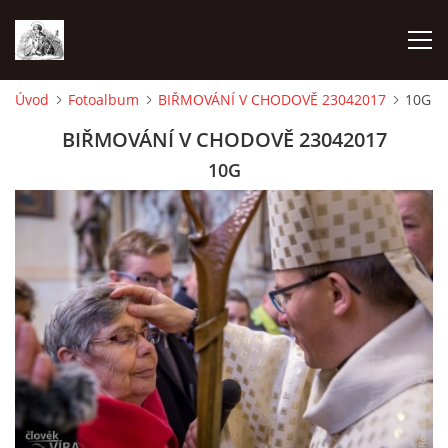
Úvod
Fotoalbum
BIŘMOVÁNÍ V CHODOVĚ 23042017
10G
ÚVOD
BIŘMOVÁNÍ V CHODOVĚ 23042017
10G
OHLÁŠKY
PRAVIDELNÉ AKCE
KONTAKT
KOSTELY CHODOVSKÉ FARNOSTI
FOTOALBUM