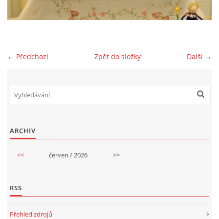
GDPR
← Předchozí
Zpět do složky
Další →
© 2026 eStránky.cz
|
RSS
ARCHIV
<<
červen / 2026
>>
RSS
Přehled zdrojů