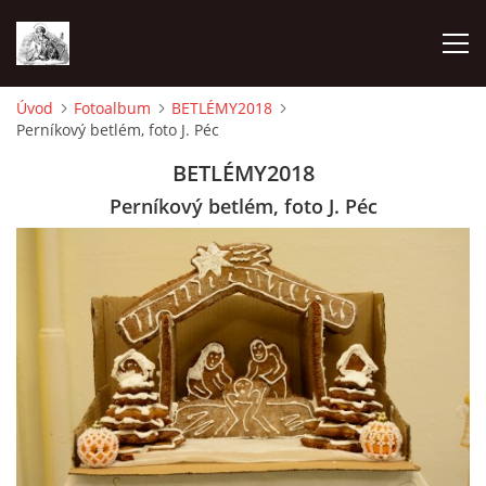
Úvod
Fotoalbum
BETLÉMY2018
Perníkový betlém, foto J. Péc
ÚVOD
BETLÉMY2018
OHLÁŠKY
Perníkový betlém, foto J. Péc
PRAVIDELNÉ AKCE
KONTAKT
KOSTELY CHODOVSKÉ FARNOSTI
FOTOALBUM