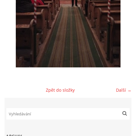
GDPR
© 2026 eStránky.cz
|
RSS
Zpět do složky
Další →