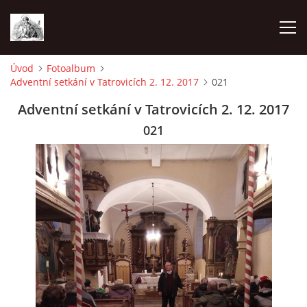
Úvod
Fotoalbum
Adventní setkání v Tatrovicích 2. 12. 2017
021
ÚVOD
Adventní setkání v Tatrovicích 2. 12. 2017
OHLÁŠKY
021
PRAVIDELNÉ AKCE
KONTAKT
KOSTELY CHODOVSKÉ FARNOSTI
FOTOALBUM