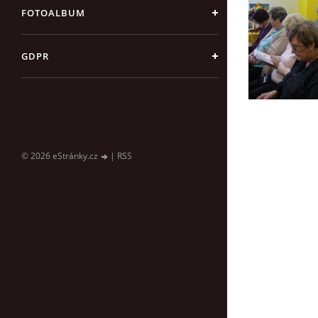
FOTOALBUM
GDPR
© 2026 eStránky.cz
|
RSS