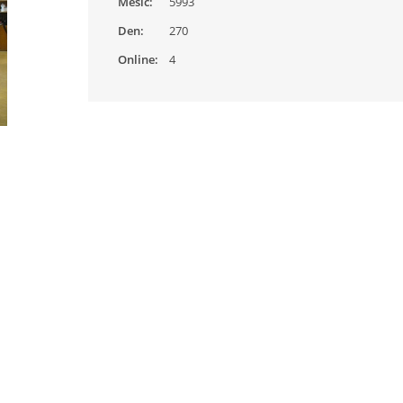
Měsíc:
5993
Den:
270
Online:
4