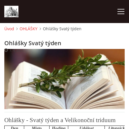
Úvod
OHLÁŠKY
Ohlášky Svatý týden
ÚVOD
Ohlášky Svatý týden
1. 4. 2023
OHLÁŠKY
PRAVIDELNÉ AKCE
KONTAKT
KOSTELY CHODOVSKÉ FARNOSTI
Ohlášky - Svatý týden a Velikonoční triduum
FOTOALBUM
Den
Místo
Hodina
Událost
Liturgický