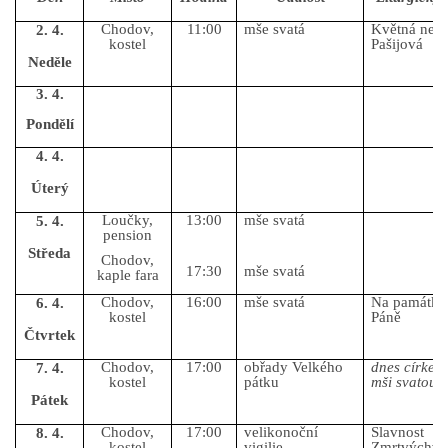
Chodov,
11:00
mše svatá
Květná nedě
2. 4.
GDPR
kostel
Pašijová
Neděle
3. 4.
Pondělí
4. 4.
© 2026 eStránky.cz
|
RSS
Úterý
Loučky,
13:00
mše svatá
5. 4.
pension
Středa
Chodov,
17:30
mše svatá
kaple fara
Chodov,
16:00
mše svatá
Na památku
6. 4.
kostel
Páně
Čtvrtek
Chodov,
17:00
obřady Velkého
dnes církev 
7. 4.
kostel
pátku
mši svatou
Pátek
Chodov,
17:00
velikonoční
Slavnost
8. 4.
kostel
vigilie
Zmrtvýchvst