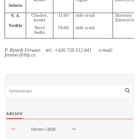
Sobota
Chodov,
11:00
mše svatá
Slavnost
9. 4.
kostel
Zmrtvýchvst
Neděle
Nové
18:00
mše svatá
Sedlo
P. Bystrík Feranec tel.: +420 720 512 641 e-mail:
feranec@bip.cz
ARCHIV
<<
červen / 2026
>>