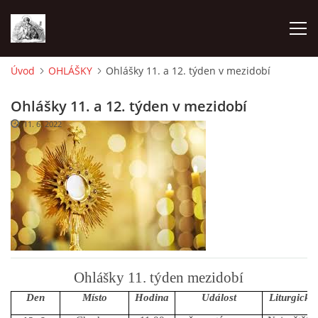
Úvod
OHLÁŠKY
Ohlášky 11. a 12. týden v mezidobí
ÚVOD
Ohlášky 11. a 12. týden v mezidobí
11. 6. 2022
OHLÁŠKY
PRAVIDELNÉ AKCE
KONTAKT
KOSTELY CHODOVSKÉ FARNOSTI
Ohlášky 11. týden mezidobí
Den
Místo
Hodina
Událost
Liturgický
FOTOALBUM