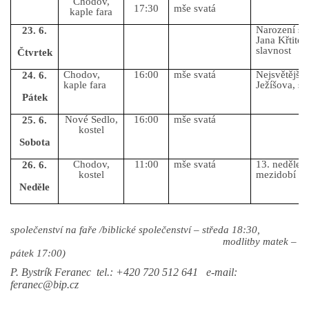
Chodov,
17:30
mše svatá
kaple fara
Narození sv
23. 6.
Jana Křtitele
slavnost
Čtvrtek
Chodov,
16:00
mše svatá
Nejsvětější
24. 6.
kaple fara
Ježíšova, sl
Pátek
Nové Sedlo,
16:00
mše svatá
25. 6.
kostel
Sobota
Chodov,
11:00
mše svatá
13. neděle 
26. 6.
kostel
mezidobí
Neděle
společenství na faře /biblické společenství – středa 18:30,
modlitby matek –
pátek 17:00)
P. Bystrík Feranec tel.: +420 720 512 641 e-mail:
feranec@bip.cz