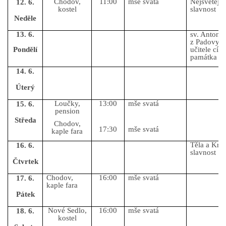
Chodov,
11:00
mše svatá
Nejsvětější
12. 6.
kostel
slavnost
Neděle
GDPR
13. 6.
sv. Antoní
z Padovy, 
Pondělí
učitele círk
památka
14. 6.
Úterý
© 2026 eStránky.cz
|
RSS
Loučky,
13:00
mše svatá
15. 6.
pension
Středa
Chodov,
17:30
mše svatá
kaple fara
Těla a Krv
16. 6.
slavnost
Čtvrtek
Chodov,
16:00
mše svatá
17. 6.
kaple fara
Pátek
Nové Sedlo,
16:00
mše svatá
18. 6.
kostel