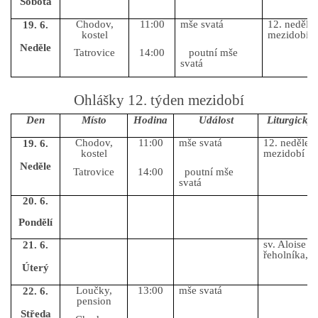
Sobota
Chodov,
11:00
mše svatá
12. neděle 
19. 6.
kostel
mezidobí
Neděle
Tatrovice
14:00
poutní mše
svatá
Ohlášky 12. týden mezidobí
Den
Místo
Hodina
Událost
Liturgický
Chodov,
11:00
mše svatá
12. neděle 
19. 6.
kostel
mezidobí
Neděle
Tatrovice
14:00
poutní mše
svatá
20. 6.
Pondělí
sv. Aloise 
21. 6.
řeholníka, 
Úterý
Loučky,
13:00
mše svatá
22. 6.
pension
Středa