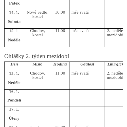
Pátek
Nové Sedlo,
16:00
mše svatá
14. 1.
kostel
Sobota
Chodov,
11:00
mše svatá
2. neděle v
15. 1.
kostel
mezidobí
Neděle
Ohlášky 2. týden mezidobí
Den
Místo
Hodina
Událost
Liturgický
Chodov,
11:00
mše svatá
2. neděle v
15. 1.
kostel
mezidobí
Neděle
16. 1.
Pondělí
17. 1.
Úterý