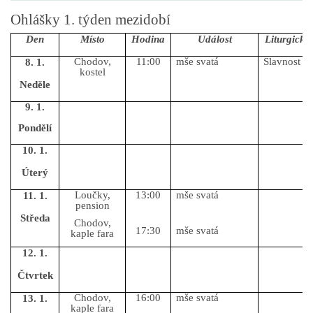
Ohlášky 1. týden mezidobí
GDPR
Den
Místo
Hodina
Událost
Liturgický
Chodov,
11:00
mše svatá
Slavnost K
8. 1.
kostel
Neděle
9. 1.
© 2026 eStránky.cz
|
RSS
Pondělí
10. 1.
Úterý
Loučky,
13:00
mše svatá
11. 1.
pension
Středa
Chodov,
17:30
mše svatá
kaple fara
12. 1.
Čtvrtek
Chodov,
16:00
mše svatá
13. 1.
kaple fara