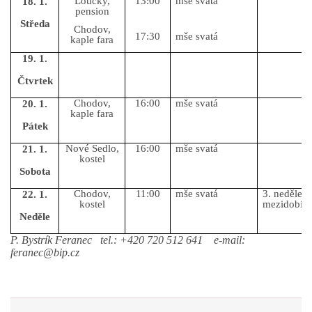
Loučky,
13:00
mše svatá
18. 1.
pension
Středa
Chodov,
17:30
mše svatá
kaple fara
19. 1.
Čtvrtek
Chodov,
16:00
mše svatá
20. 1.
kaple fara
Pátek
Nové Sedlo,
16:00
mše svatá
21. 1.
kostel
Sobota
Chodov,
11:00
mše svatá
3. neděle v
22. 1.
kostel
mezidobí
Neděle
P. Bystrík Feranec tel.: +420 720 512 641 e-mail:
feranec@bip.cz